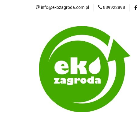
info@ekozagroda.com.pl
889922898
Wędliny naturaln
Wszystkie kategorie
Wędli