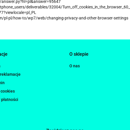
in/answer.py?hl=pl&answer=95647
artphone_users/deliverables/32004/Turn_off_cookies_in_the_browser_60
677?viewlocale=pl_PL
pl-pl/how-to/wp7/web/changing-privacy-and-other-browser-settings
acje
O sklepie
a
O nas
 reklamacje
min
 cookies
 płatności