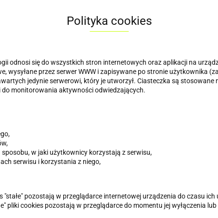
Polityka cookies
gii odnosi się do wszystkich stron internetowych oraz aplikacji na urzą
stowe, wysyłane przez serwer WWW i zapisywane po stronie użytkownika 
awartych jedynie serwerowi, który je utworzył. Ciasteczka są stosowane 
 i do monitorowania aktywności odwiedzających.
ego,
ów,
osobu, w jaki użytkownicy korzystają z serwisu,
ch serwisu i korzystania z niego,
okies "stałe" pozostają w przeglądarce internetowej urządzenia do czasu i
" pliki cookies pozostają w przeglądarce do momentu jej wyłączenia lub 