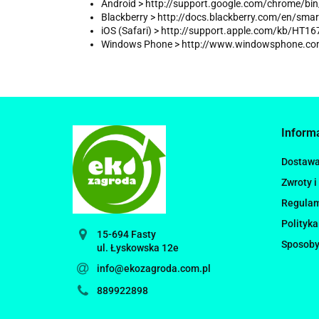
Android > http://support.google.com/chrome/b
Blackberry > http://docs.blackberry.com/en/sm
iOS (Safari) > http://support.apple.com/kb/HT1
Windows Phone > http://www.windowsphone.com/
Inform
Dostaw
Zwroty i
Regula
Polityka
15-694 Fasty
Sposoby
ul. Łyskowska 12e
info@ekozagroda.com.pl
889922898