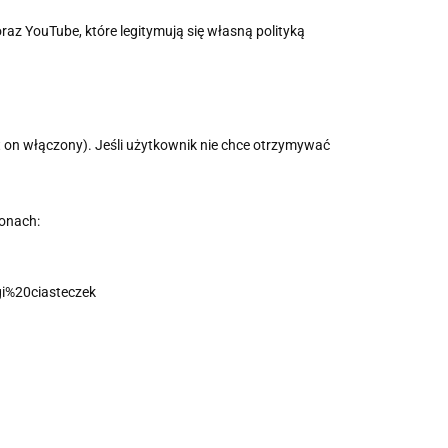
az YouTube, które legitymują się własną polityką
 on włączony). Jeśli użytkownik nie chce otrzymywać
ronach:
i%20ciasteczek