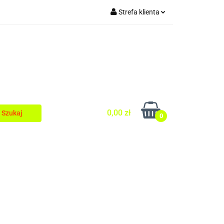
Strefa klienta
Zaloguj się
egionalnej
Zarejestruj się
Dodaj zgłoszenie
0,00 zł
0
a Kuchni Regionalnej