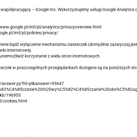
współpracujący – Google Inc. Wykorzystujemy usługi Google Analytics or
/www.google.pl/intl/pl/analytics/privacyoverview.html
le.pl/intl/pl/policies/privacy/
enie bądź wyłączenie mechanizmu ciasteczek (domyślnie zazwyczaj jest
arki internetowej.
uniemożliwić korzystanie z wielu stron internetowych.
teczek w poszczególnych przeglądarkach dostępne są na poniższych st
in/answer.py?hl=pl&answer=95647
/W%C5%82%C4%85czanie%20i%20wy%C5%82%C4%85czanie%20obs%C5%82ug
m/kb/196955
l/cookies.html