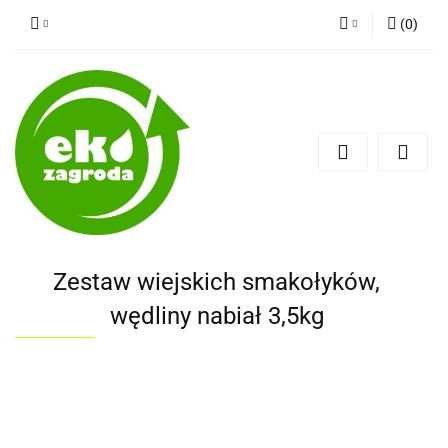
(
0
)
Zaloguj się
Zarejestruj się
Dodaj zgłoszenie
Zestaw wiejskich smakołyków,
wędliny nabiał 3,5kg