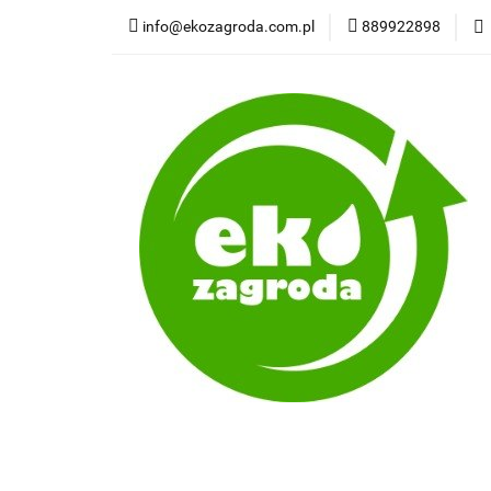
info@ekozagroda.com.pl
889922898
Wędliny natural
Wszystkie kategorie
Wędli