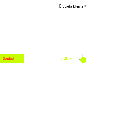
Strefa klienta
Zaloguj się
egionalnej
Zarejestruj się
Dodaj zgłoszenie
0,00 zł
0
Kuchni Regionalnej