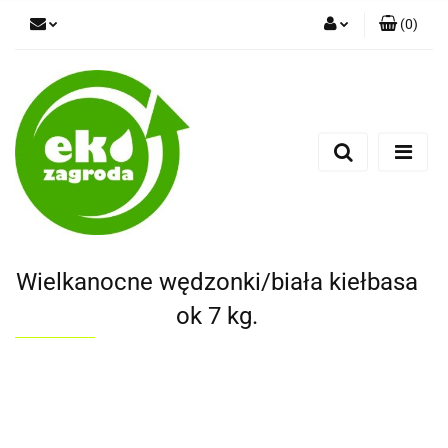
(
0
)
Zaloguj się
Zarejestruj się
Dodaj zgłoszenie
Wielkanocne wędzonki/biała kiełbasa
ok 7 kg.