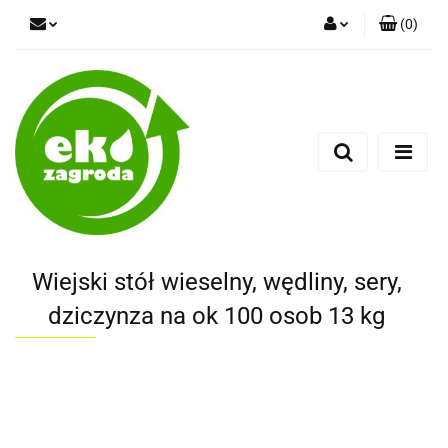
(
0
)
Zaloguj się
Zarejestruj się
Dodaj zgłoszenie
Wiejski stół wieselny, wędliny, sery,
dziczynza na ok 100 osob 13 kg