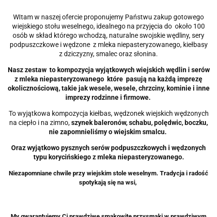
WItam w naszej ofercie proponujemy Państwu zakup gotowego
wiejskiego stołu weselnego, idealnego na przyjęcia do około 100
osób w skład którego wchodzą, naturalne swojskie wędliny, sery
podpuszczkowe i wędzone z mleka niepasteryzowanego, kiełbasy
z dziczyzny, smalec oraz słonina.
Nasz zestaw to kompozycja wyjątkowych wiejskich wędlin i serów
z mleka niepasteryzowanego które pasują na każdą imprezę
okolicznościową, takie jak wesele, wesele, chrzciny, kominie i inne
imprezy rodzinne i firmowe.
To wyjątkowa kompozycja kiełbas, wędzonek wiejskich wędzonych
na ciepło i na zimno,
szynek baleronów, schabu, polędwic, boczku,
nie zapomnieliśmy o wiejskim smalcu.
Oraz wyjątkowo pysznych serów podpuszczkowych i wędzonych
typu korycińskiego z mleka niepasteryzowanego.
Niezapomniane chwile przy wiejskim stole weselnym. Tradycja i radość
spotykają się na wsi,
My gwarantujemy Ci prawdziwe smakowite przysmaki w prawdziwym