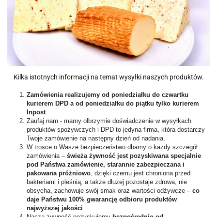
Kilka istotnych informacji na temat wysyłki naszych produktów.
Zamówienia realizujemy od poniedziałku do czwartku
kurierem DPD a od poniedziałku do piątku tylko kurierem
Inpost
Zaufaj nam - mamy olbrzymie doświadczenie w wysyłkach
produktów spożywczych i DPD to jedyna firma, która dostarczy
Twoje zamówienie na następny dzień od nadania.
W trosce o Wasze bezpieczeństwo dbamy o każdy szczegół
zamówienia –
świeża żywność jest pozyskiwana specjalnie
pod Państwa zamówienie, starannie zabezpieczana i
pakowana próżniowo
, dzięki czemu jest chroniona przed
bakteriami i pleśnią, a także dłużej pozostaje zdrowa, nie
obsycha, zachowuje swój smak oraz wartości odżywcze –
co
daje Państwu 100% gwarancję odbioru produktów
najwyższej jakości
.
Naszą żywność pozyskujemy
bezpośrednio od