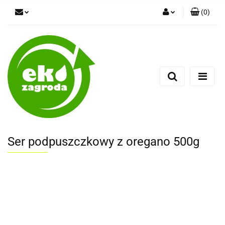
(
0
)
Zaloguj się
Zarejestruj się
Dodaj zgłoszenie
Ser podpuszczkowy z oregano 500g