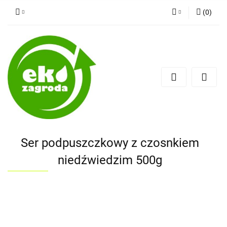
(
0
)
Zaloguj się
Zarejestruj się
Dodaj zgłoszenie
Ser podpuszczkowy z czosnkiem
niedźwiedzim 500g