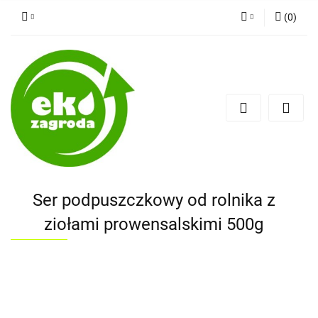
(
0
)
Zaloguj się
Zarejestruj się
Dodaj zgłoszenie
Ser podpuszczkowy od rolnika z
ziołami prowensalskimi 500g