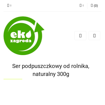
(
0
)
Zaloguj się
Zarejestruj się
Dodaj zgłoszenie
Ser podpuszczkowy od rolnika,
naturalny 300g