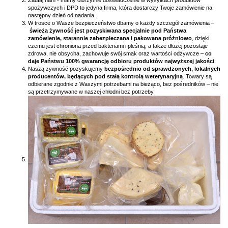
spożywczych i DPD to jedyna firma, która dostarczy Twoje zamówienie na
następny dzień od nadania.
W trosce o Wasze bezpieczeństwo dbamy o każdy szczegół zamówienia –
świeża żywność jest pozyskiwana specjalnie pod Państwa
zamówienie, starannie zabezpieczana i pakowana próżniowo
, dzięki
czemu jest chroniona przed bakteriami i pleśnią, a także dłużej pozostaje
zdrowa, nie obsycha, zachowuje swój smak oraz wartości odżywcze –
co
daje Państwu 100% gwarancję odbioru produktów najwyższej jakości
.
Naszą żywność pozyskujemy
bezpośrednio od sprawdzonych, lokalnych
producentów, będących pod stałą kontrolą weterynaryjną
. Towary są
odbierane zgodnie z Waszymi potrzebami na bieżąco, bez pośredników – nie
są przetrzymywane w naszej chłodni bez potrzeby.