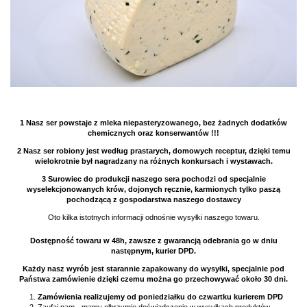
1 Nasz ser powstaje z mleka niepasteryzowanego, bez żadnych dodatków
chemicznych oraz konserwantów !!!
2 Nasz ser robiony jest według prastarych, domowych receptur, dzięki temu
wielokrotnie był nagradzany na różnych konkursach i wystawach.
3 Surowiec do produkcji naszego sera pochodzi od specjalnie
wyselekcjonowanych krów, dojonych ręcznie, karmionych tylko paszą
pochodzącą z gospodarstwa naszego dostawcy
Oto kilka istotnych informacji odnośnie wysyłki naszego towaru.
Dostępność towaru w 48h, zawsze z gwarancją odebrania go w dniu
następnym, kurier DPD.
Każdy nasz wyrób jest starannie zapakowany do wysyłki, specjalnie pod
Państwa zamówienie dzięki czemu można go przechowywać około 30 dni.
Zamówienia realizujemy od poniedziałku do czwartku kurierem DPD
Zaufaj nam - mamy olbrzymie doświadczenie w wysyłkach produktów