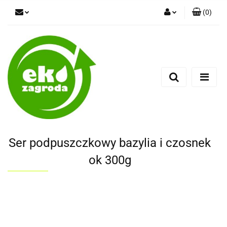
(
0
)
Zaloguj się
Zarejestruj się
Dodaj zgłoszenie
Ser podpuszczkowy bazylia i czosnek
ok 300g