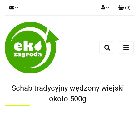
(
0
)
Zaloguj się
Zarejestruj się
Dodaj zgłoszenie
Schab tradycyjny wędzony wiejski
około 500g