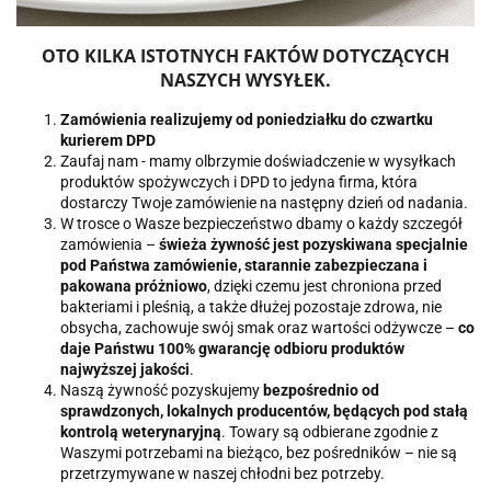
OTO KILKA ISTOTNYCH FAKTÓW DOTYCZĄCYCH
NASZYCH WYSYŁEK
.
Zamówienia realizujemy od poniedziałku do czwartku
kurierem DPD
Zaufaj nam - mamy olbrzymie doświadczenie w wysyłkach
produktów spożywczych i DPD to jedyna firma, która
dostarczy Twoje zamówienie na następny dzień od nadania.
W trosce o Wasze bezpieczeństwo dbamy o każdy szczegół
zamówienia –
świeża żywność jest pozyskiwana specjalnie
pod Państwa zamówienie, starannie zabezpieczana i
pakowana próżniowo
, dzięki czemu jest chroniona przed
bakteriami i pleśnią, a także dłużej pozostaje zdrowa, nie
obsycha, zachowuje swój smak oraz wartości odżywcze –
co
daje Państwu 100% gwarancję odbioru produktów
najwyższej jakości
.
Naszą żywność pozyskujemy
bezpośrednio od
sprawdzonych, lokalnych producentów, będących pod stałą
kontrolą weterynaryjną
. Towary są odbierane zgodnie z
Waszymi potrzebami na bieżąco, bez pośredników – nie są
przetrzymywane w naszej chłodni bez potrzeby.