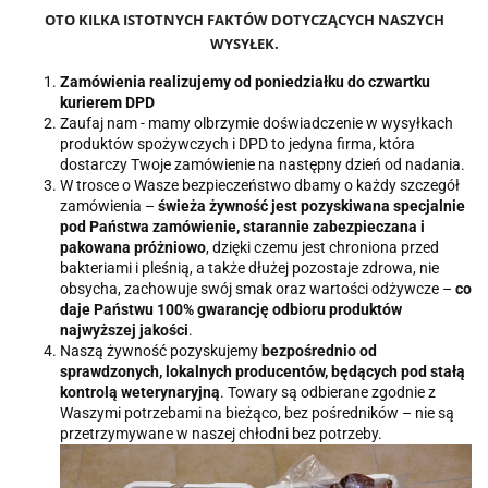
OTO KILKA ISTOTNYCH FAKTÓW DOTYCZĄCYCH NASZYCH
WYSYŁEK
.
Zamówienia realizujemy od poniedziałku do czwartku
kurierem DPD
Zaufaj nam - mamy olbrzymie doświadczenie w wysyłkach
produktów spożywczych i DPD to jedyna firma, która
dostarczy Twoje zamówienie na następny dzień od nadania.
W trosce o Wasze bezpieczeństwo dbamy o każdy szczegół
zamówienia –
świeża żywność jest pozyskiwana specjalnie
pod Państwa zamówienie, starannie zabezpieczana i
pakowana próżniowo
, dzięki czemu jest chroniona przed
bakteriami i pleśnią, a także dłużej pozostaje zdrowa, nie
obsycha, zachowuje swój smak oraz wartości odżywcze –
co
daje Państwu 100% gwarancję odbioru produktów
najwyższej jakości
.
Naszą żywność pozyskujemy
bezpośrednio od
sprawdzonych, lokalnych producentów, będących pod stałą
kontrolą weterynaryjną
. Towary są odbierane zgodnie z
Waszymi potrzebami na bieżąco, bez pośredników – nie są
przetrzymywane w naszej chłodni bez potrzeby.