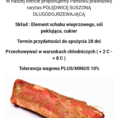
W naszej ofercie proponujemy Państwu prawdziwy
rarytas POLĘDWICĘ SUSZONĄ
DŁUGODOJRZEWAJĄCĄ
Skład : Element schabu wieprzowego, sól
peklująca, cukier
Termin przydatności do spożycia 28 dni
Przechowywać w warunkach chłodniczych ( + 2 C -
+ 8 C )
Tolerancja wagowa PLUS/MINUS 10%