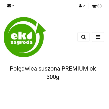
(
0
)
Zaloguj się
Zarejestruj się
Dodaj zgłoszenie
Polędwica suszona PREMIUM ok
300g