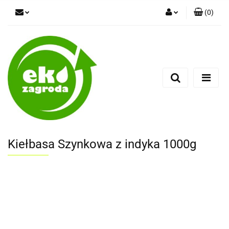
(
0
)
Zaloguj się
Zarejestruj się
Dodaj zgłoszenie
Kiełbasa Szynkowa z indyka 1000g