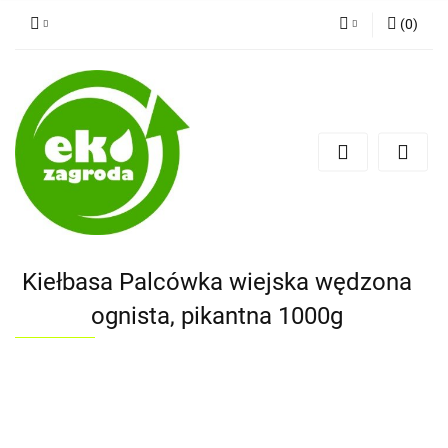
(
0
)
Zaloguj się
Zarejestruj się
Dodaj zgłoszenie
Kiełbasa Palcówka wiejska wędzona
ognista, pikantna 1000g