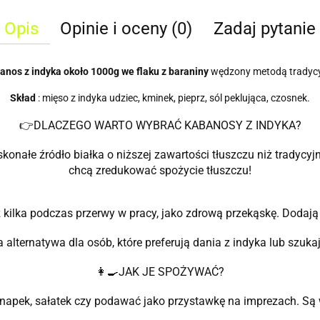
Opis
Opinie i oceny (0)
Zadaj pytanie
anos z indyka około 1000g we flaku z baraniny
wędzony metodą tradycy
Skład
: mięso z indyka udziec, kminek, pieprz, sól peklująca, czosnek.
👉
DLACZEGO WARTO WYBRAĆ KABANOSY Z INDYKA?
konałe źródło białka o niższej zawartości tłuszczu niż tradycyj
chcą zredukować spożycie tłuszczu!
 kilka podczas przerwy w pracy, jako zdrową przekąskę. Dodają e
 alternatywa dla osób, które preferują dania z indyka lub szuk
👩‍🍳
JAK JE SPOŻYWAĆ?
apek, sałatek czy podawać jako przystawkę na imprezach. Są