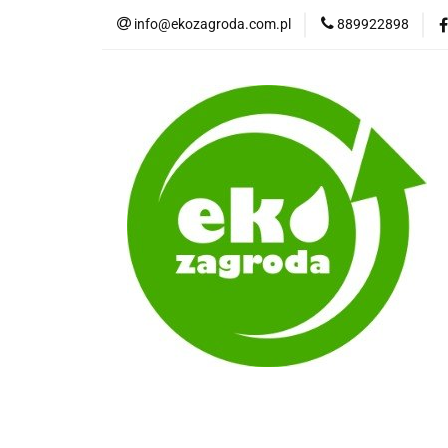
info@ekozagroda.com.pl
889922898
Wędliny naturaln
Wszystkie kategorie
Wędli