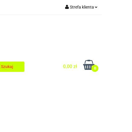
Strefa klienta
Zaloguj się
egionalnej
Zarejestruj się
Dodaj zgłoszenie
0,00 zł
0
a Kuchni Regionalnej